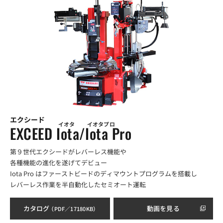
エクシード
イオタ
イオタプロ
EXCEED Iota/Iota Pro
第９世代エクシードがレバーレス機能や
各種機能の進化を遂げてデビュー
Iota Pro はファーストビードのディマウントプログラムを搭載し
レバーレス作業を半自動化したセミオート運転
カタログ
動画を見る
（PDF／17180KB）