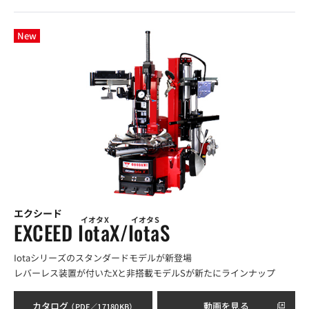
New
エクシード
イオタX
イオタS
EXCEED IotaX/IotaS
Iotaシリーズのスタンダードモデルが新登場
レバーレス装置が付いたXと非搭載モデルSが新たにラインナップ
カタログ
動画を見る
（PDF／17180KB）