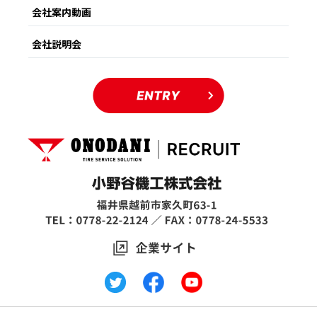
・採用活動を円滑に行うため、業務委託先または業務提携先に
会社案内動画
開示が必要な場合
4．個人情報の開示・訂正・削除・利用停止等
会社説明会
ご提供いただいた個人情報は、個人情報保護法に基づき、開
示・訂正・削除・利用停止等をいたします。開示・訂正・削
除・利用停止等をご請求される場合には、下記当社採用担当者
までご連絡ください。
《応募者の個人情報保護に関するお問い合わせ窓口》
ONODANIグループ
小野谷機工株式会社 総務部 採用担当
電話：0778-22-2124 メール：saiyou@onodani.co.jp