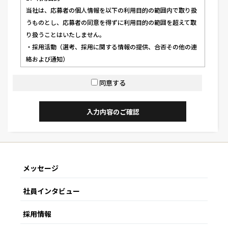
当社は、応募者の個人情報を以下の利用目的の範囲内で取り扱
うものとし、応募者の同意を得ずに利用目的の範囲を超えて取
り扱うことはいたしません。
・採用活動（選考、採用に関する情報の提供、合否その他の連
絡および通知）
・採用内定後の準備手続き
同意する
・入社後の人事・労務管理
2．個人情報の取扱い
当社では、上記の利用目的で取得した個人情報を、適切かつ厳
重に管理いたします。採用選考の結果、当社に入社いただく方
の個人情報については、入社後も引き続き社員情報として管理
いたします。その方の個人情報に関しては、当該採用選考を終
了した後、適切に廃棄・削除いたします。
メッセージ
3．第三者への開示・提供
当社にご提供いただいた個人情報は、以下の場合を除き、いか
社員インタビュー
なる第三者にも開示または提供することはいたしません。
・ご本人の同意がある場合
採用情報
・法令等で要求された場合